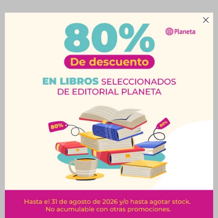

Productos que te pueden interesar
Mi Primer Libro De
Dinosaurios Del
Deportes-
Mundo-
$
249
$
550