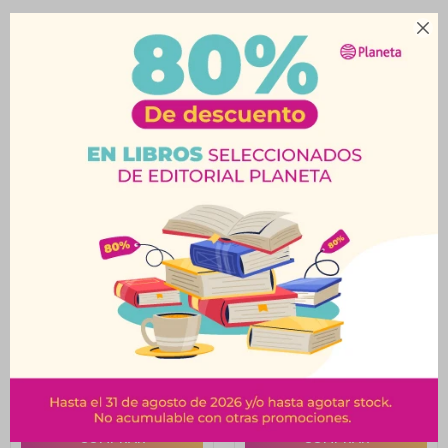

Productos que te pueden interesar
Palillos x10 Asian 21 Cm
Recipiente Para Café
280 Ml.
$
89
$
99