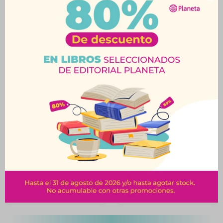
Productos que te pueden interesar
Noches De Superluna-
Te Espero En El Fin Del
Mundo-BK
$
890
$
890