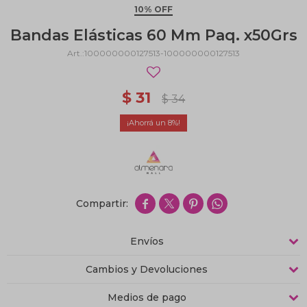
10% OFF
Bandas Elásticas 60 Mm Paq. x50Grs
100000000127513-100000000127513
$
31
$
34
8




Envíos
Cambios y Devoluciones
Medios de pago