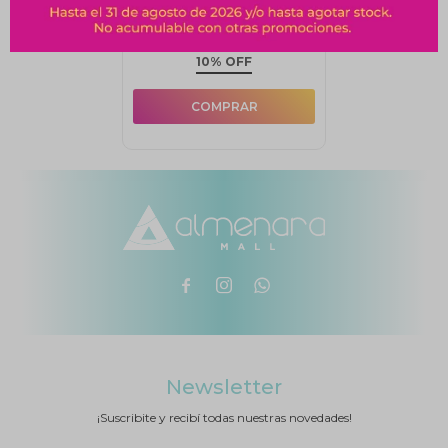
65mm Bolsa x200G
$
108
$
120
10% OFF



Newsletter
¡Suscribite y recibí todas nuestras novedades!