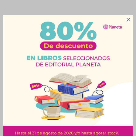

Productos que te pueden interesar
Hojas Dibujo Lisas Pte.
Block 1/4W 100Grs
48Unid Tabaré
Caballito 10 Hojas
$
79
$
130
$
88
$
144