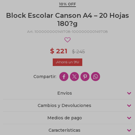
10% OFF
Block Escolar Canson A4 – 20 Hojas
180?g
100000000149708-100000000149708
$
221
$
245
9




Envíos
Cambios y Devoluciones
Medios de pago
Características