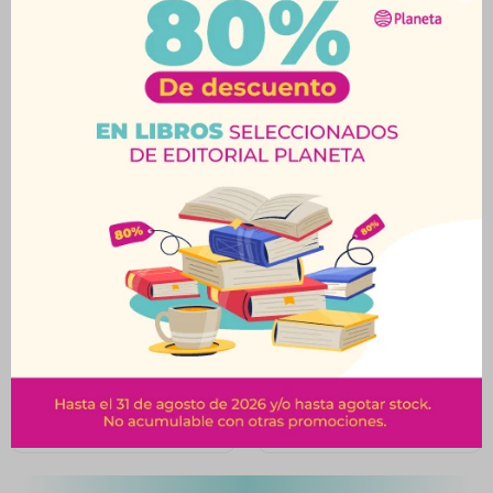
Productos que te pueden interesar
Crea Dinosaurios-Set
Acolchaditas-Mascotas
De Actividades
Amigas-
$
360
$
390