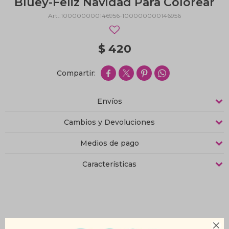
Bluey-Feliz Navidad Para Colorear
100000000146956-100000000146956
$
420




Envíos
Cambios y Devoluciones
Medios de pago
Características
