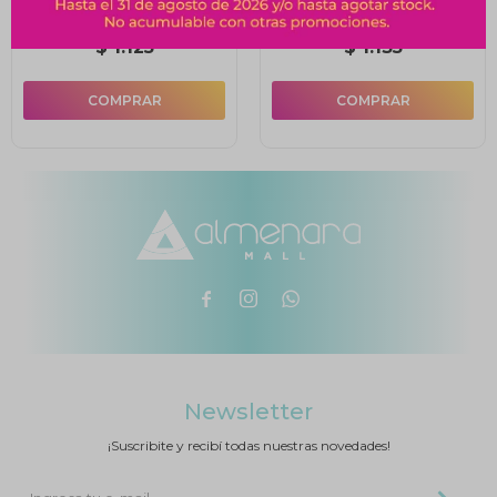
$
1.125
$
1.135



Newsletter
¡Suscribite y recibí todas nuestras novedades!