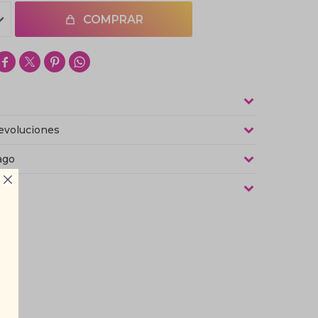
COMPRAR




evoluciones
ago

as