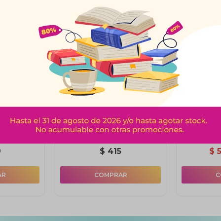
oledo 36
Ensaladera 23 Cm Cena
Pla
Inglesa
9
$
415
$