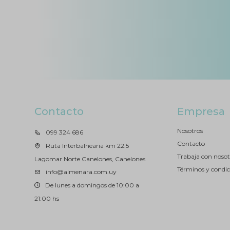
Contacto
Empresa
Nosotros
099 324 686
Contacto
Ruta Interbalnearia km 22.5
Trabaja con nosot
Lagomar Norte Canelones, Canelones
Términos y condic
info@almenara.com.uy
De lunes a domingos de 10:00 a
21:00 hs