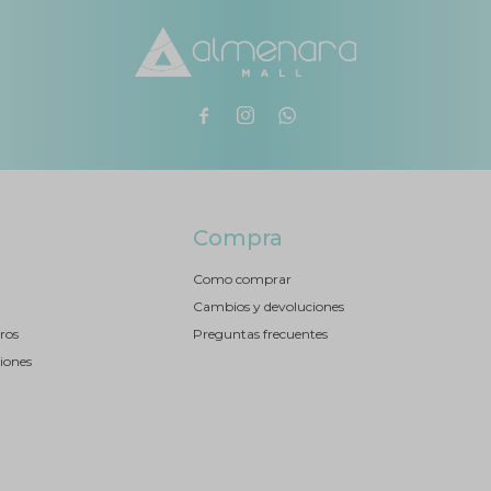



Compra
Como comprar
Cambios y devoluciones
ros
Preguntas frecuentes
iones