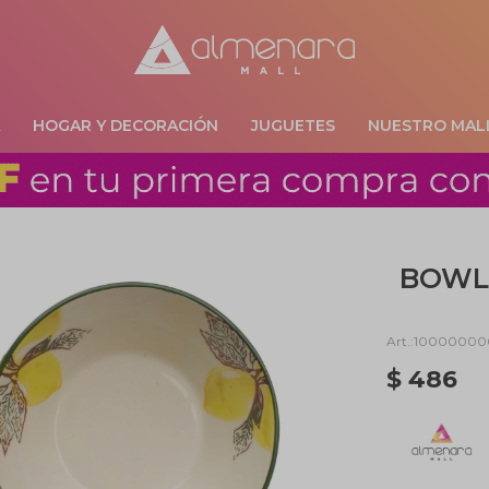
A
HOGAR Y DECORACIÓN
JUGUETES
NUESTRO MAL
BOWL 
10000000
$
486