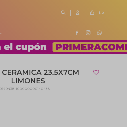
$
0
L



CERAMICA 23.5X7CM
LIMONES
0140438-100000000140438