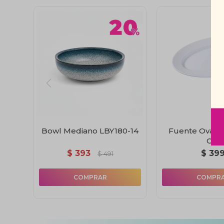
Bowl Mediano LBY180-14
Fuente Oval T
Cm
$
393
$
39
$
491