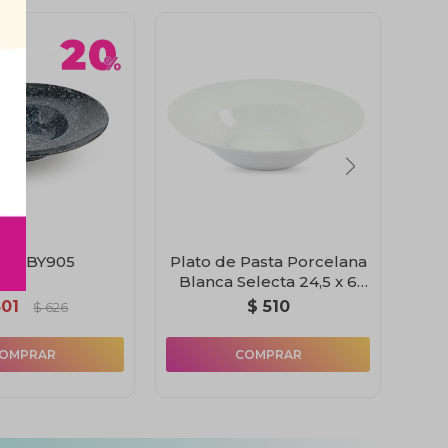
to-LBY905
Plato de Pasta Porcelana
Prov
Blanca Selecta 24,5 x 6
cm
501
$
510
$
626