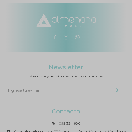



Newsletter
¡Suscribite y recibí todas nuestras novedades!
Contacto
099 324 686
Ruta Interbalnearia km 22.5 Lagomar Norte Canelones, Canelones