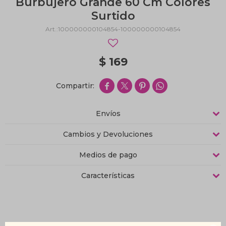
Burbujero Grande 60 Cm Colores
Surtido
100000000104854-100000000104854
$
169




Envíos
Cambios y Devoluciones
Medios de pago
Características