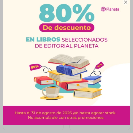

Productos que te pueden interesar
Balde De Playa Set
Spiderman – Escudo
Completo
Lanzador de Agua
$
289
$
590