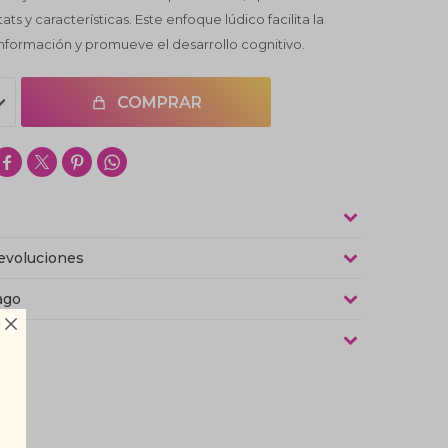
ats y características. Este enfoque lúdico facilita la
nformación y promueve el desarrollo cognitivo.
COMPRAR




evoluciones
ago

as