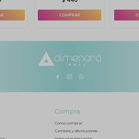
0
$
440



Compra
Como comprar
Cambios y devoluciones
ros
Preguntas frecuentes