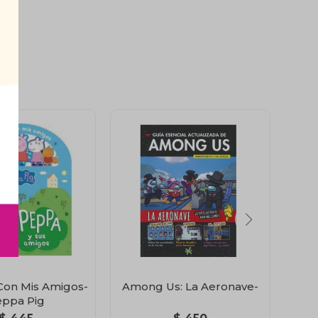
Con Mis Amigos-
Among Us: La Aeronave-
S
ppa Pig