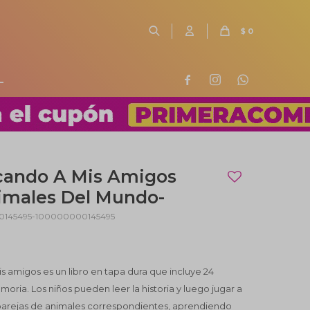
$
0
L



cando A Mis Amigos
imales Del Mundo-
145495-100000000145495
 amigos es un libro en tapa dura que incluye 24
moria. Los niños pueden leer la historia y luego jugar a
 parejas de animales correspondientes, aprendiendo