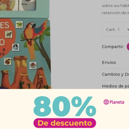
sobre sus hábit
retención de i
1
Envíos
Cambios y D
Medios de p
Característic