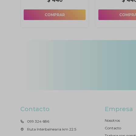
$
440
$
44
Contacto
Empresa
Nosotros
099 324 686
Contacto
Ruta Interbalnearia km 22.5
Trabaja con nosot