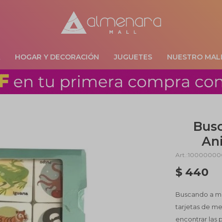
A
HOGAR Y DECORACIÓN
JUGUETES
NUESTRO MAL
Bus
An
100000000
$
440
Buscando a mis
tarjetas de me
encontrar las