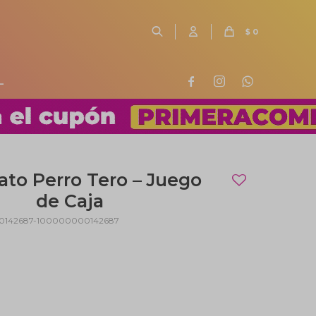
$
0
L



ato Perro Tero – Juego
de Caja
0142687-100000000142687