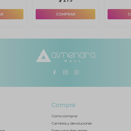
2
$
279



Compra
Como comprar
Cambios y devoluciones
ros
Preguntas frecuentes