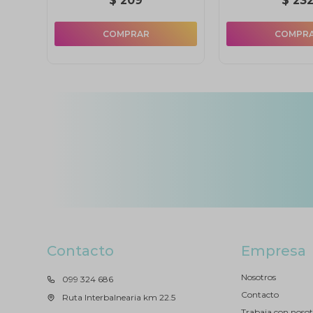
$
209
$
23
Contacto
Empresa
Nosotros
099 324 686
Contacto
Ruta Interbalnearia km 22.5
Trabaja con nosot