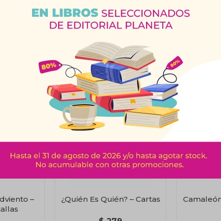
Productos que te pueden interesar
Adviento –
¿Quién Es Quién? – Cartas
Camaleón
allas