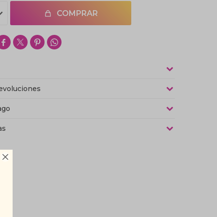
COMPRAR




evoluciones
ago
as
