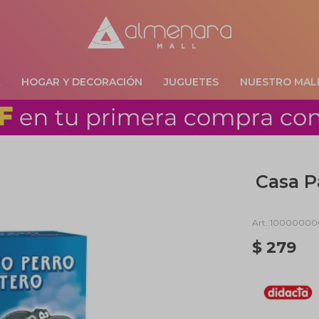
A
HOGAR Y DECORACIÓN
JUGUETES
NUESTRO MAL
Casa P
10000000
$
279