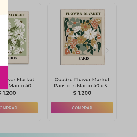
Flower Market
Cuadro Flower Market
con Marco 40 x
Paris con Marco 40 x 50
50 cm
cm
$
1.200
$
1.200