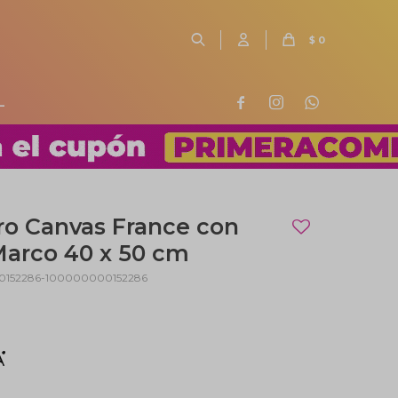
$
0
L



o Canvas France con
arco 40 x 50 cm
152286-100000000152286