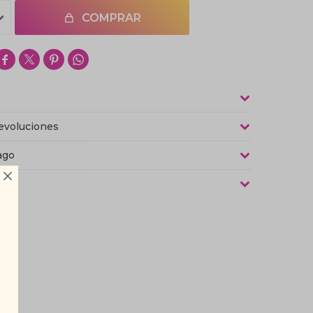
COMPRAR




evoluciones
ago

as