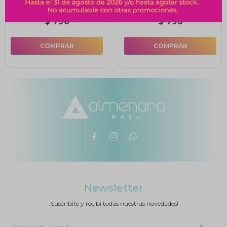
4-Mikecrack Y El
Secreto Del Laberinto
$
790
$
790



Newsletter
¡Suscribite y recibí todas nuestras novedades!