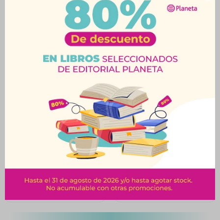
Productos que te pueden interesar
Mi Nombre Es Emilia
Twisted 3-Twisted
Del Valle-
Hate
$
1.090
$
1.090