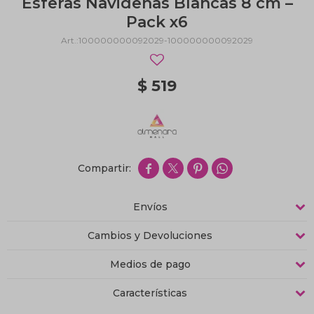
Esferas Navideñas Blancas 8 cm –
Pack x6
100000000092029-100000000092029
$
519




Envíos
Cambios y Devoluciones
Medios de pago
Características