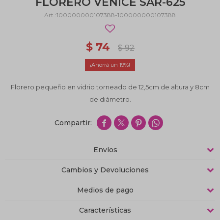
FLORERO VENICE SAR-625
100000000107388-100000000107388
$
74
$
92
19
Florero pequeño en vidrio torneado de 12,5cm de altura y 8cm
de diámetro.




Envíos
Cambios y Devoluciones
Medios de pago
Características