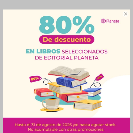

Productos que te pueden interesar
FLORERO CAPRI SAR-
JARRON HELEN SAR-
627
025-XL
$
173
$
173
$
216
$
216