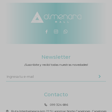



Newsletter
¡Suscribite y recibí todas nuestras novedades!
Contacto
099 324 686
Ruta Interbalnearia km 22.5 Lagomar Norte Canelones, Canelones