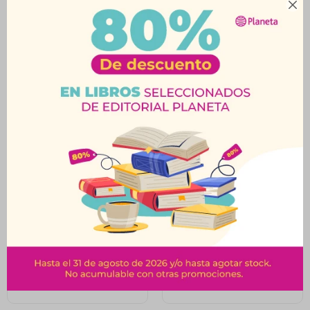

Productos que te pueden interesar
Los Milagros Existen
Es Tiempo De Sanar-
$
690
$
720