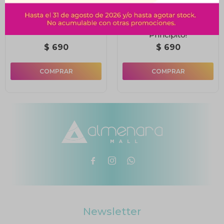
LaAraña Hacendosa
¡Buenos Días,
Principito!
$
690
$
690



Newsletter