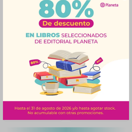
Productos que te pueden interesar
Fantasma Blitz Mini –
Pingüinos – Juego de
Juego de Reflejos
Mesa
$
1.190
USD
33,00