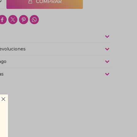
COMPRAR




evoluciones
ago
as
