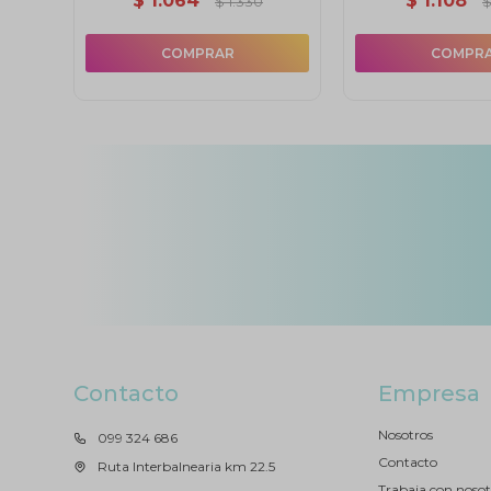
$
1.064
$
1.108
$
1.330
Contacto
Empresa
Nosotros
099 324 686
Contacto
Ruta Interbalnearia km 22.5
Trabaja con nosot