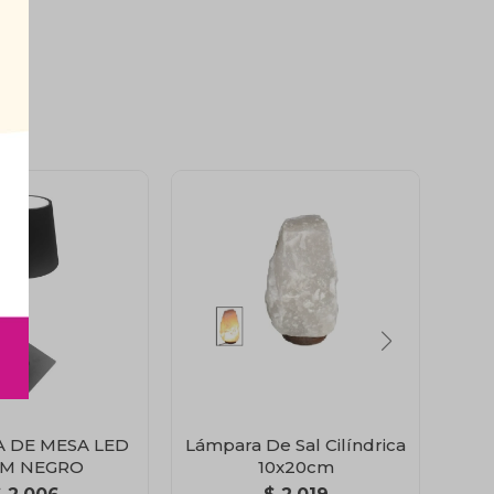
 DE MESA LED
Lámpara De Sal Cilíndrica
L
CM NEGRO
10x20cm
TE