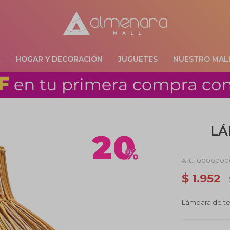
A
HOGAR Y DECORACIÓN
JUGUETES
NUESTRO MAL
LÁ
10000000
$
1.952
Lámpara de t