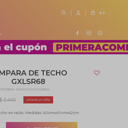
$
0
L



MPARA DE TECHO
GXLSR68
0102864-100000000102864
$
2.440
20
echo en ratán. Medidas: 40cmx40cmx42cm