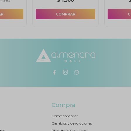
$
1.500
$
1.385



Compra
Como comprar
Cambios y devoluciones
ros
Preguntas frecuentes