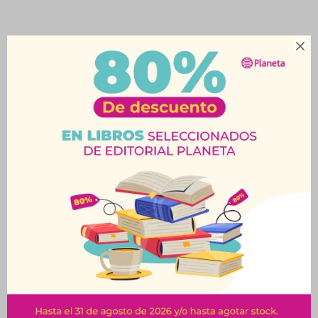

Productos que te pueden interesar
Marcadores Grueso
Marcadores Grueso x6
x12 Teoría+
Faber-Castell
$
240
$
254
$
267
$
282