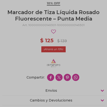
10% OFF
Marcador de Tiza Líquida Rosado
Fluorescente – Punta Media
100000000149301-100000000149301
$
125
$
139
10




Envíos
Cambios y Devoluciones