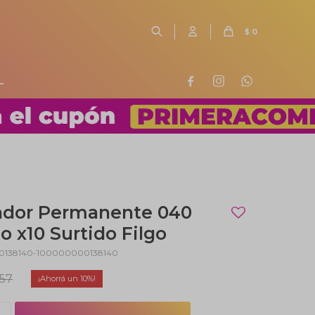
$
0
L



ador Permanente 040
o x10 Surtido Filgo
0138140-100000000138140
57
10