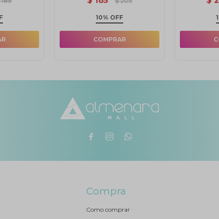
$
185
$
$
189
$
205
F
10% OFF



Compra
Como comprar