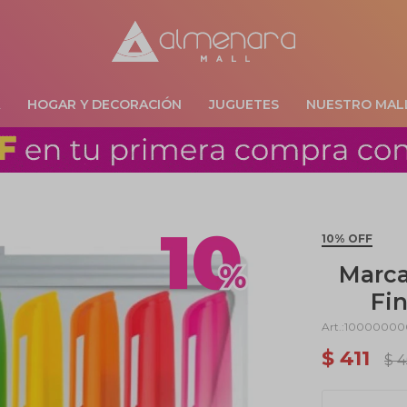
A
HOGAR Y DECORACIÓN
JUGUETES
NUESTRO MAL
10% OFF
Marc
Fin
10000000
$
411
$
4