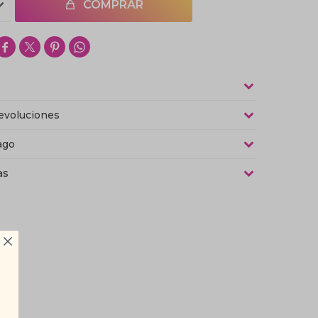
COMPRAR




evoluciones
ago
as
