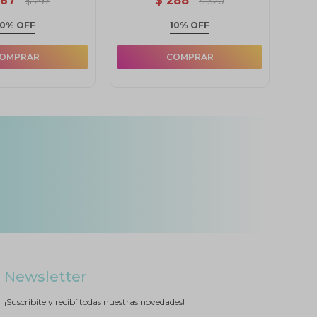
267
$
288
$
297
$
320
10% OFF
10% OFF
Newsletter
¡Suscribite y recibí todas nuestras novedades!