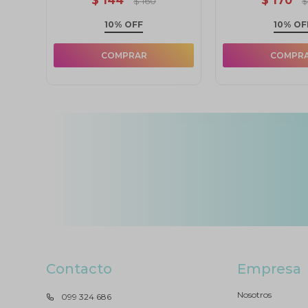
$
144
$
170
$
160
10% OFF
10% OF
Contacto
Empresa
Nosotros
099 324 686