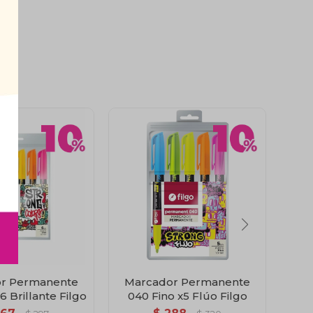
r Permanente
Marcador Permanente
Ma
6 Brillante Filgo
040 Fino x5 Flúo Filgo
04