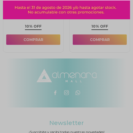
Marcadores Pastel x10
Marcadores Gruesos
Filgo
Teoría+ x6 Colores
$
104
$
109
$
115
$
121
10% OFF
10% OFF



Newsletter
¡Suscribite y recibí todas nuestras novedades!