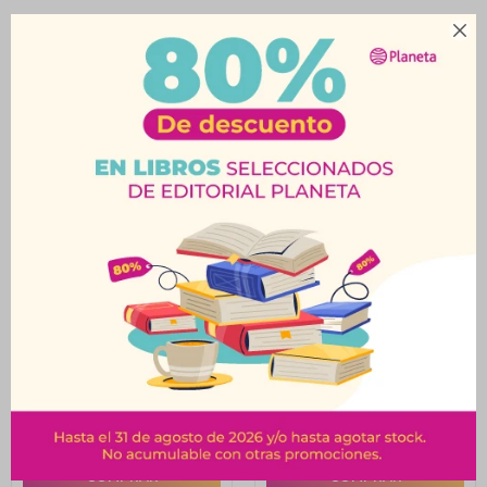

Productos que te pueden interesar
Billetera Pvc Chica
Billetera Pvc Chica
$
350
$
365