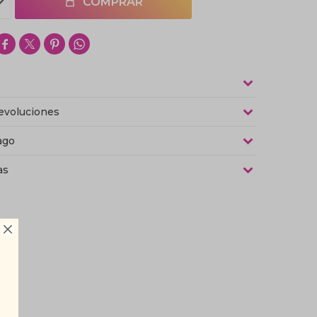
COMPRAR




evoluciones
ago
as
