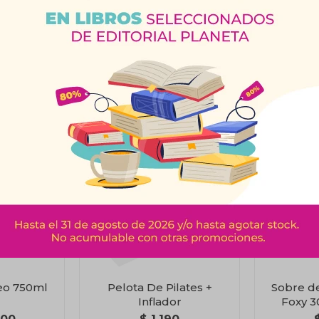
Productos que te pueden interesar
eo 750ml
Pelota De Pilates +
Sobre de
Inflador
Foxy 
C