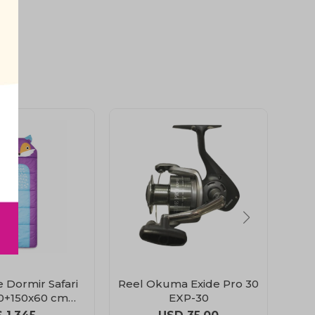
 Dormir Safari
Reel Okuma Exide Pro 30
Ca
30+150x60 cm
EXP-30
H
amping