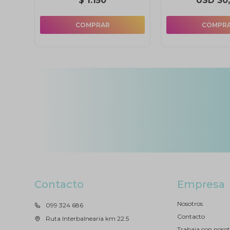
$
1.150
USD
30
Contacto
Empresa
Nosotros
099 324 686
Contacto
Ruta Interbalnearia km 22.5
Trabaja con nosot