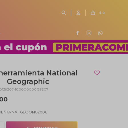
$
0
L



herramienta National
Geographic
0139307-100000000139307
,00
IENTA NAT GEOONG2006