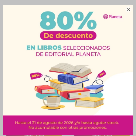

Productos que te pueden interesar
Tarro Cocina Estoril
Soporte Capsulas Café
Silver 1900Ml
32 Pcs
$
699
$
715