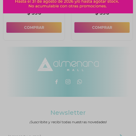
Estás Zorro?
Lunares-
$
590
$
590



Newsletter
¡Suscribite y recibí todas nuestras novedades!