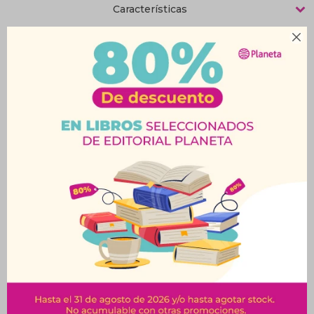
Características

Productos que te pueden interesar
Copa Cremera / Postre
Vaso Oca 400 Ml X 6
Paulista- 220 Ml
$
326
$
336