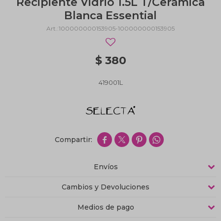
Recipiente Vidrio 1.5L T/Cerámica
Blanca Essential
100000000153905-100000000153905
$
380
419001L




Envíos
Cambios y Devoluciones
Medios de pago