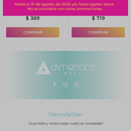
Reloj Despertador Iris -
Reloj Despertador Con
Plástico
Luz Camile
$
389
$
719



Newsletter
¡Suscribite y recibí todas nuestras novedades!