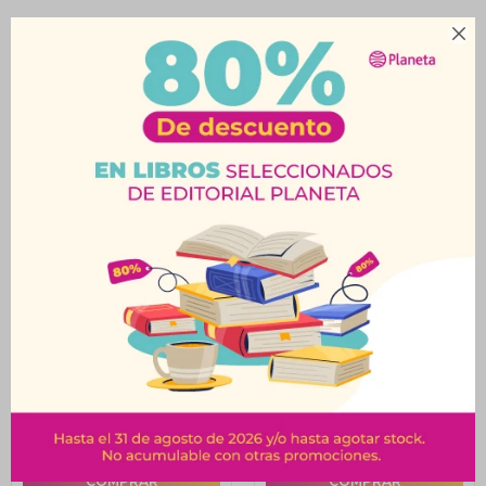

Productos que te pueden interesar
SET DE CUBIERTOS 4
SET DE CUBIERTOS 4
UNIDADES LBYC010
UNIDADES LBYC005
$
1.302
$
1.302
$
1.628
$
1.628