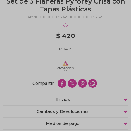
Set de 3 Flaneras Pyrorey Crisa con
Tapas Plásticas
100000000153949-100000000153949
$
420
M0485




Envíos
Cambios y Devoluciones
Medios de pago