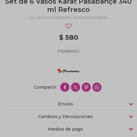
Set de 6 Vasos Karat Pasabahçe 340
ml Refresco
100000000153954-100000000153954
$
580
P52888/6G




Envíos
Cambios y Devoluciones
Medios de pago