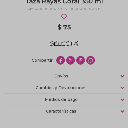
Taza Rayas Coral 350 ml
100000000145918-100000000145918
$
75




Envíos
Cambios y Devoluciones
Medios de pago
Características