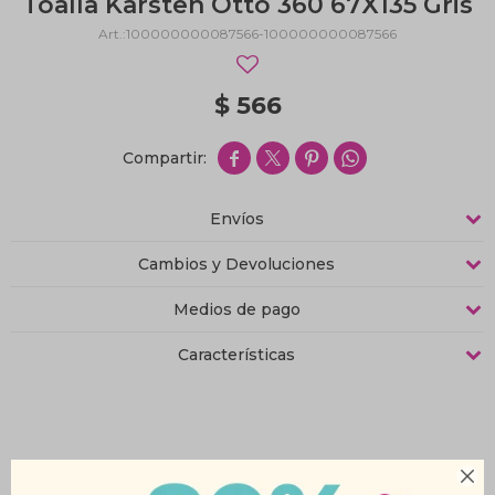
Toalla Karsten Otto 360 67X135 Gris
100000000087566-100000000087566
$
566




Envíos
Cambios y Devoluciones
Medios de pago
Características
Productos que te pueden interesar
