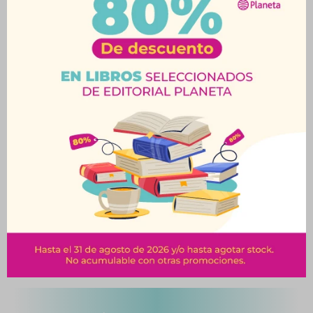
Toalla Karsten Otto
Toalla Karsten Unika
360 49X70 Rosa
500 48x80 Blanca
$
239
$
461