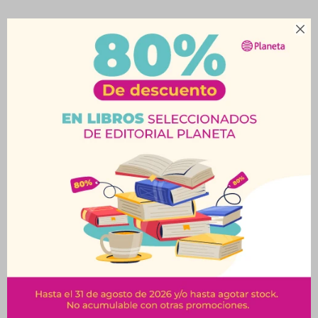

Productos que te pueden interesar
Set de 12 Velas
Velas Te Led X 6 4Cm -
Flotantes Blancas
Plástico
$
340
$
360