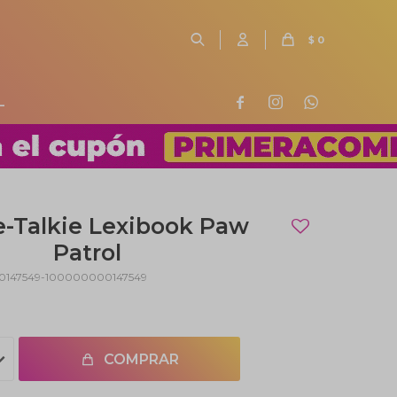
$
0
L



e-Talkie Lexibook Paw
Patrol
147549-100000000147549
COMPRAR