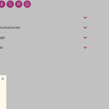




evoluciones
ago
as
