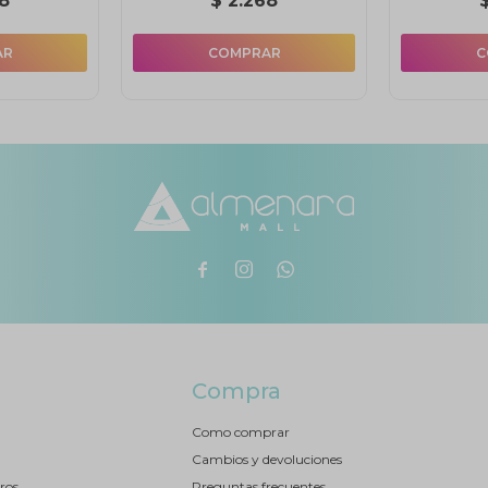
8
$
2.268



Compra
Como comprar
Cambios y devoluciones
ros
Preguntas frecuentes