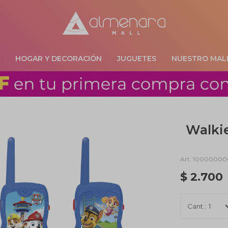
A
HOGAR Y DECORACIÓN
JUGUETES
NUESTRO MAL
Walki
100000000
$
2.700
1