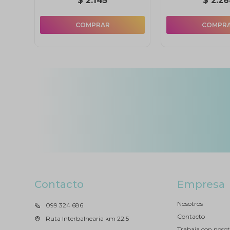
$
2.145
$
2.26
Contacto
Empresa
Nosotros
099 324 686
Contacto
Ruta Interbalnearia km 22.5
Trabaja con nosot