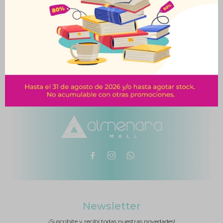
Mochila Turquesa
Detalles En Cuero
$
1.750



Newsletter
¡Suscribite y recibí todas nuestras novedades!