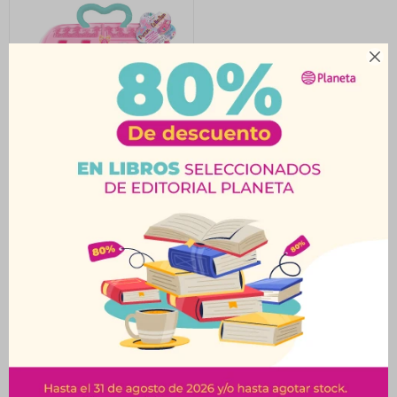

Maletín de Maquillaje
Infantil Makeup Case
$
1.299