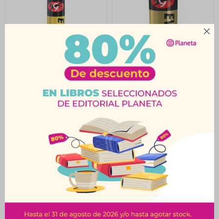

Pilas Alcalinas AAA x2
Pilas Alcalinas AA x2
Eveready Gold
Eveready Gold
$
92
$
92