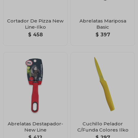
Cortador De Pizza New
Abrelatas Mariposa
Line-Ilko
Basic
$
458
$
397
Abrelatas Destapador-
Cuchillo Pelador
New Line
C/Funda Colores Ilko
$
412
$
297