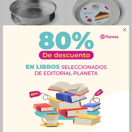

Molde Redondo
Molde Pastel-Pizza
Estañado Ilko
Estañado Ilko
$
503
$
219