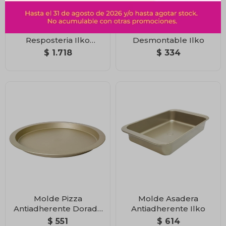
Set X4 Moldes
Molde Tartaleta Fondo
Resposteria Ilko
Desmontable Ilko
Dorado
$
1.718
$
334
Molde Pizza
Molde Asadera
Antiadherente Dorado
Antiadherente Ilko
Ilko
$
551
$
614