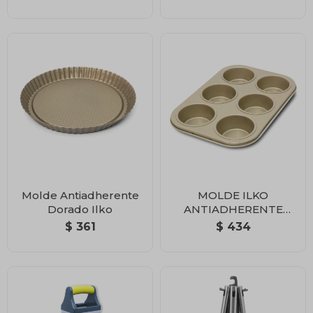
Molde Antiadherente
MOLDE ILKO
Dorado Ilko
ANTIADHERENTE
PARA MUFFINS
$
361
$
434
DORADO