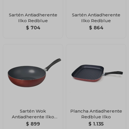
Sartén Antiadherente
Sartén Antiadherente
Ilko Redblue
Ilko Redblue
$
704
$
864
Sartén Wok
Plancha Antiadherente
Antiadherente Ilko
Redblue Ilko
Redblue
$
899
$
1.135