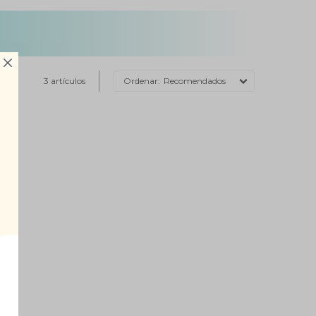

3 artículos
Recomendados