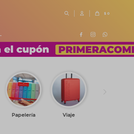
$
0
L



Papelería
Viaje