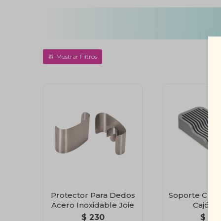
Protector Para Dedos
Soporte Cuchi
Acero Inoxidable Joie
Cajón J
$
230
$
79