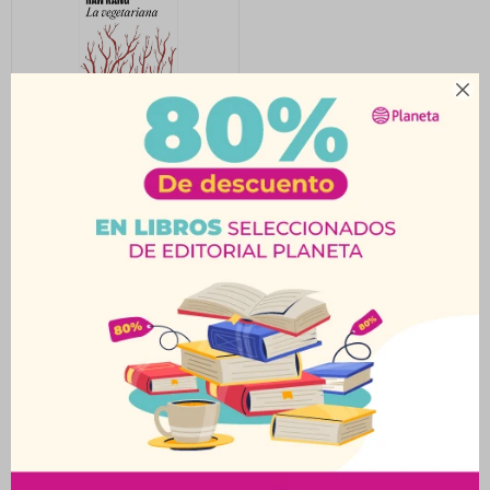

La Vegetariana
$
990