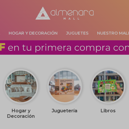
A
HOGAR Y DECORACIÓN
JUGUETES
NUESTRO MAL
Hogar y
Juguetería
Libros
Decoración