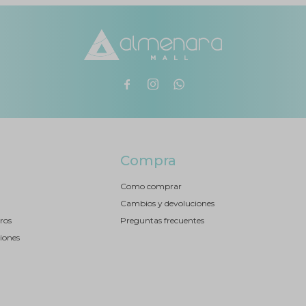



Compra
Como comprar
Cambios y devoluciones
ros
Preguntas frecuentes
iones