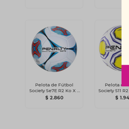
Pelota de Fútbol
Pelota de 
Society Se7E R2 Ko X –
Society S11 R2
Penalty
XXI
$
2.860
$
1.9