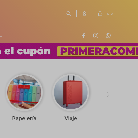
$
0
L



Papelería
Viaje