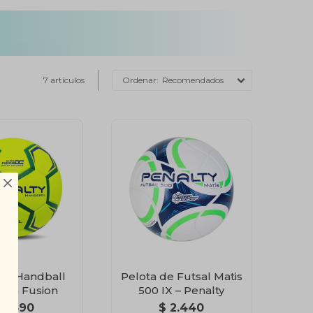
7 artículos
Recomendados

 de Handball
Pelota de Futsal Matis
ltra Fusion
500 IX – Penalty
2.390
$
2.440