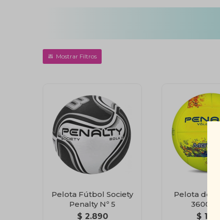
Pelota Fútbol Society
Pelota de V
Penalty Nº 5
3600 – 
$
2.890
$
1.9