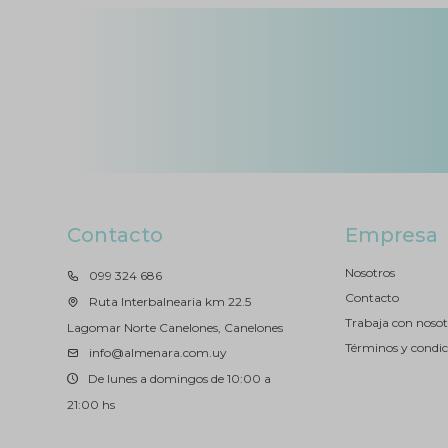
Contacto
Empresa
Nosotros
099 324 686
Contacto
Ruta Interbalnearia km 22.5
Trabaja con nosot
Lagomar Norte Canelones, Canelones
Términos y condic
info@almenara.com.uy
De lunes a domingos de 10:00 a
21:00 hs