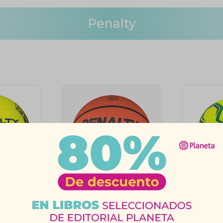
Penalty
óley MG
Pelota de Básquet
Pelota
XXI
Playoff IX
H2L U
40
$
1.660
$