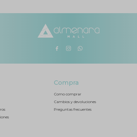



Compra
Como comprar
Cambios y devoluciones
ros
Preguntas frecuentes
iones