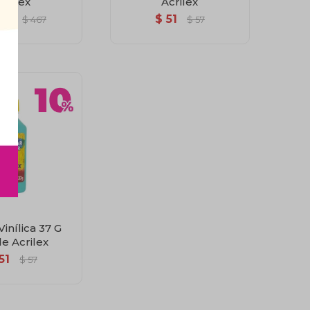
crilex
Acrilex
20
$
51
$
467
$
57
inílica 37 G
e Acrilex
51
$
57