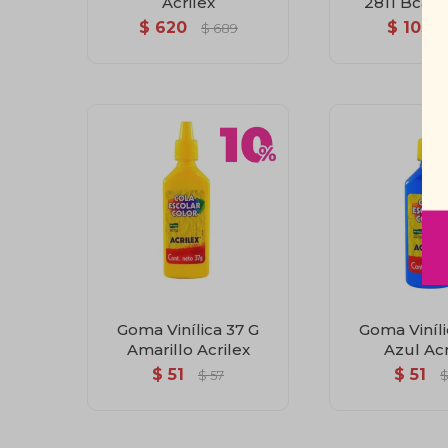
Acrilex
2811 Bca. 1
$
620
$
103
$
689
Goma Vinílica 37 G
Goma Viníli
Amarillo Acrilex
Azul Acr
$
51
$
51
$
57