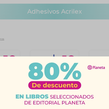
Adhesivos Acrilex
tros
a Acrilex
Goma Vinílica Acrilex
Goma Vi