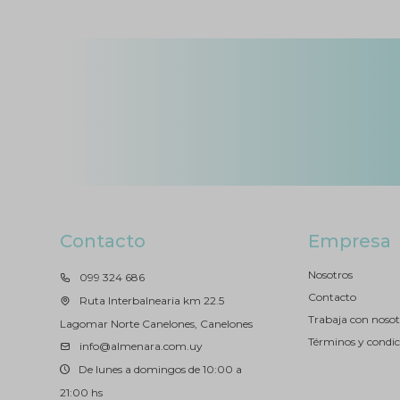
Contacto
Empresa
Nosotros
099 324 686
Contacto
Ruta Interbalnearia km 22.5
Trabaja con nosot
Lagomar Norte Canelones, Canelones
Términos y condic
info@almenara.com.uy
De lunes a domingos de 10:00 a
21:00 hs