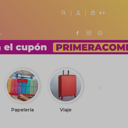
$
0
L



Papelería
Viaje