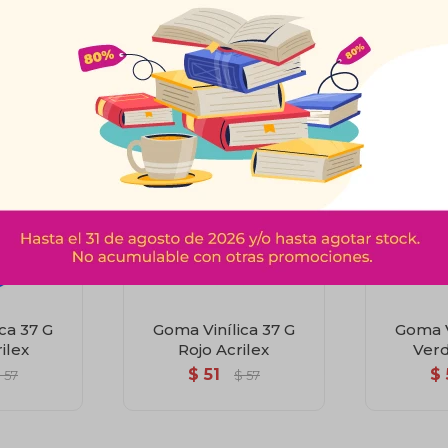
00 Grs.
2825 Bc. 250 Grs.
A
$
219
$
4
$
114
$
243
ca 37 G
Goma Vinílica 37 G
Goma V
ilex
Rojo Acrilex
Verd
$
51
$
$
57
$
57