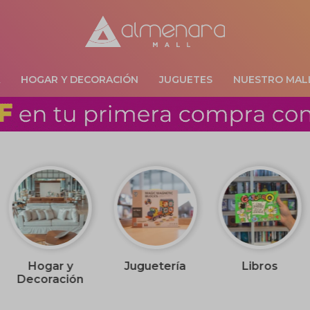
A
HOGAR Y DECORACIÓN
JUGUETES
NUESTRO MAL
Hogar y
Juguetería
Libros
Decoración