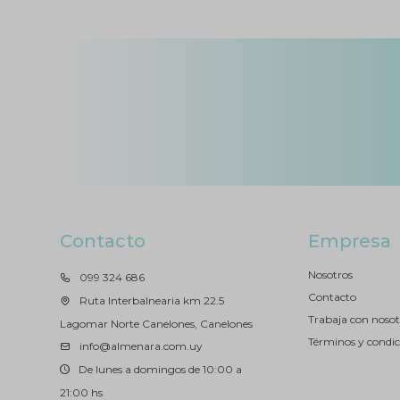
Contacto
Empresa
Nosotros
099 324 686
Contacto
Ruta Interbalnearia km 22.5
Trabaja con nosot
Lagomar Norte Canelones, Canelones
Términos y condic
info@almenara.com.uy
De lunes a domingos de 10:00 a
21:00 hs