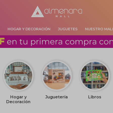
A
HOGAR Y DECORACIÓN
JUGUETES
NUESTRO MAL
Hogar y
Juguetería
Libros
Decoración