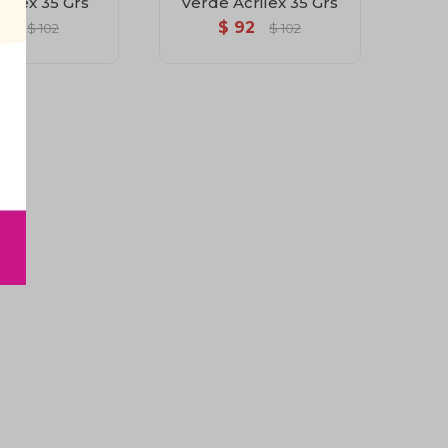
rilex 35 Grs
Verde Acrilex 35 Grs
92
$
92
$
102
$
102