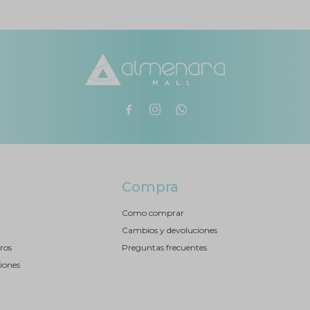



Compra
Como comprar
Cambios y devoluciones
ros
Preguntas frecuentes
iones