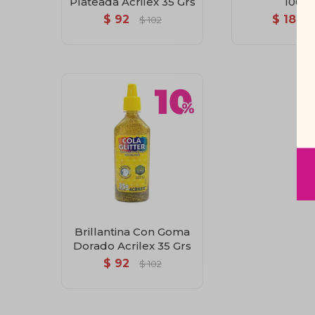
Plateada Acrilex 35 Grs
100Gr
$
92
$
181
$
102
Brillantina Con Goma
Dorado Acrilex 35 Grs
$
92
$
102