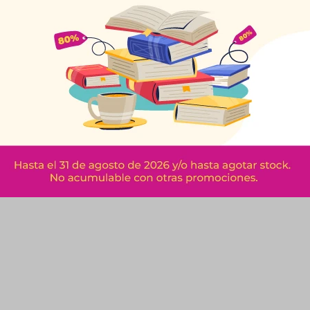
s
Azul Acrilex 35 Grs
Roja Ac
$
92
$
$
201
$
102