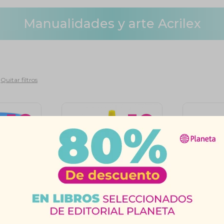
Manualidades y arte Acrilex
Quitar filtros
x Crayon
Brillantina Con Goma
Brillan