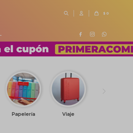
$
0
L



Papelería
Viaje