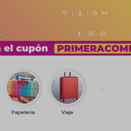
$
0
L



Papelería
Viaje