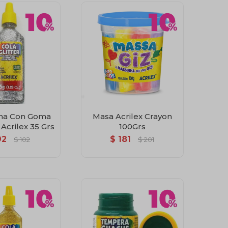
tina Con Goma
Masa Acrilex Crayon
Acrilex 35 Grs
100Grs
92
$
181
$
102
$
201