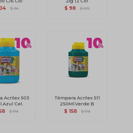
o C/6 Col
Zig 12 Col
04
$
98
$
116
$
109
 Acrilex 503
Témpera Acrilex 511
.Azul Cel.
250Ml.Verde B
58
$
158
$
176
$
176