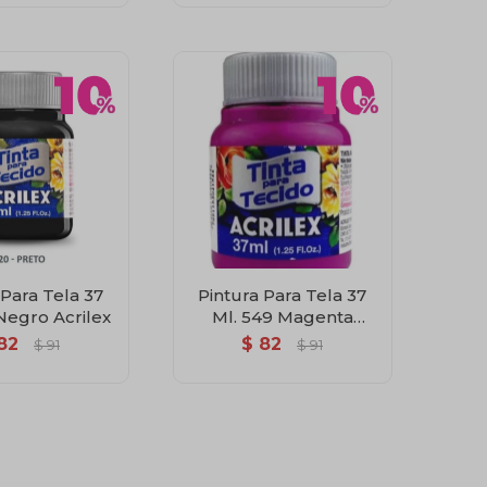
 Para Tela 37
Pintura Para Tela 37
Negro Acrilex
Ml. 549 Magenta
Acrilex
82
$
82
$
91
$
91