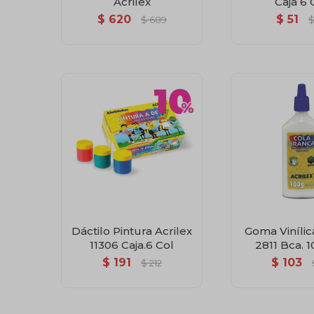
Acrilex
Caja 6 
$
620
$
51
$
689
Dáctilo Pintura Acrilex
Goma Vinílic
11306 Caja.6 Col
2811 Bca. 1
$
191
$
103
$
212