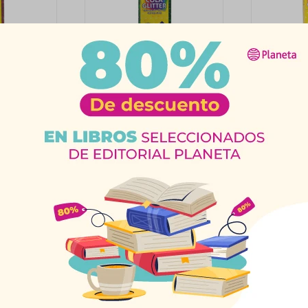
Con Goma
Brillantina Con Goma
Brillan
x 35 Grs
Verde Acrilex 35 Grs
Dorado A
$
92
$
$
102
$
102