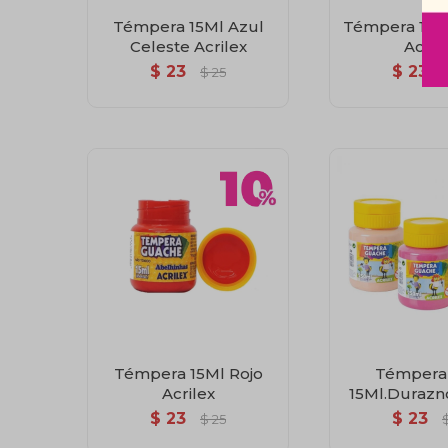
Témpera 15Ml Azul
Témpera 15Ml
Celeste Acrilex
Acril
$
23
$
23
$
25
Témpera 15Ml Rojo
Témpera
Acrilex
15Ml.Durazno
$
23
$
23
$
25