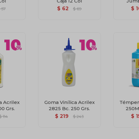
Col
Caja 12 Col
Jumb
$
62
$
1
$
57
$
69
a Acrilex
Goma Vinílica Acrilex
Témpera
00 Grs.
2825 Bc. 250 Grs.
250Ml
$
219
$
1
$
114
$
243