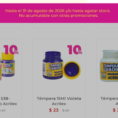
 Naranja
Témpera 15Ml Azul
Tém
ex
Acrilex
15Ml.Ver
$
23
$
$
25
$
25
 538-
Témpera 15Ml Violeta
Témpera
 Acrilex
Acrilex
A
$
23
$
$
25
$
25