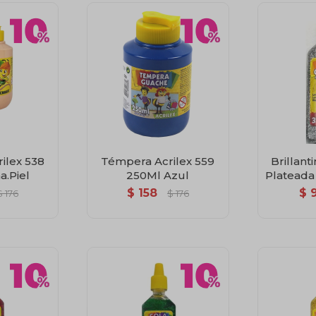
ilex 538
Témpera Acrilex 559
Brillan
.Piel
250Ml Azul
Plateada 
$
158
$
$
176
$
176