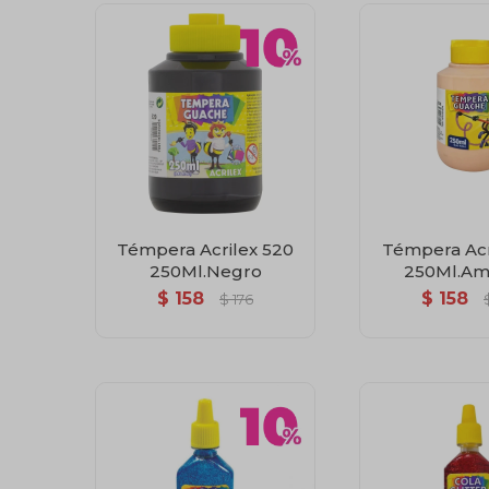
Témpera Acrilex 520
Témpera Acr
250Ml.Negro
250Ml.Ama
$
158
$
158
$
176