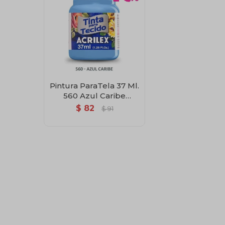
Pintura ParaTela 37 Ml.
560 Azul Caribe
Acrilex
$
82
$
91