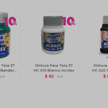
 Tela 37
Pintura Para Tela 37
Pintura
e Bandera
Ml. 519 Blanco Acrilex
Ml. 520 
ex
$
82
$
$
91
$
91