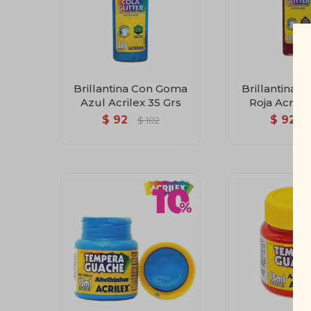
Brillantina Con Goma
Brillantina 
Azul Acrilex 35 Grs
Roja Acrile
$
92
$
92
$
102