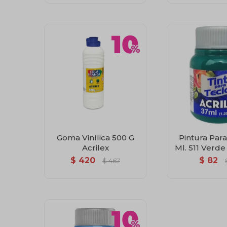
Goma Vinílica 500 G
Pintura Para
Acrilex
Ml. 511 Verd
Acril
$
420
$
82
$
467