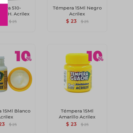
pera 510-
Témpera 15Ml Negro
de H. Acrilex
Acrilex
23
$
23
$
25
$
25
 15Ml Blanco
Témpera 15Ml
crilex
Amarillo Acrilex
23
$
23
$
25
$
25