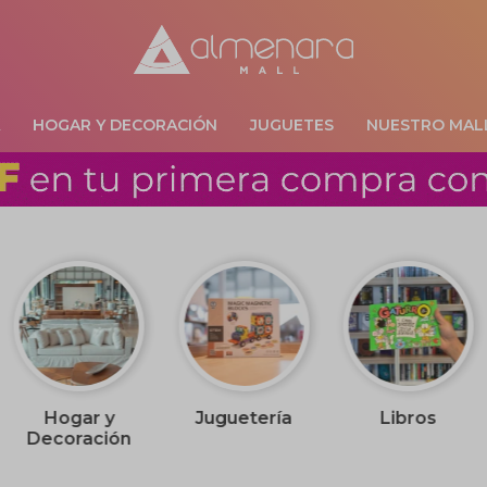
A
HOGAR Y DECORACIÓN
JUGUETES
NUESTRO MAL
Hogar y
Juguetería
Libros
Decoración