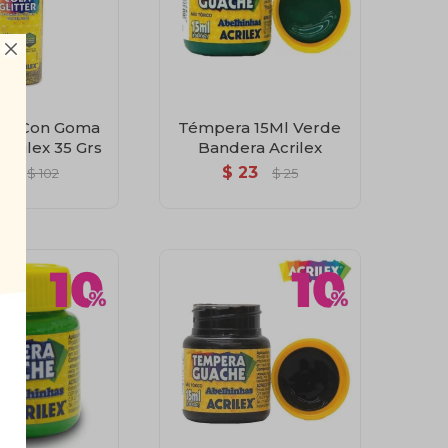

tina Con Goma
Témpera 15Ml Verde
crilex 35 Grs
Bandera Acrilex
92
$
23
$
102
$
25