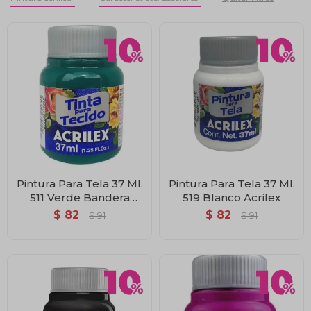
Pintura Para Tela 37 Ml.
Pintura Para Tela 37 Ml.
511 Verde Bandera
519 Blanco Acrilex
Acrilex
$
82
$
82
$
91
$
91