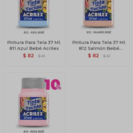
Pintura Para Tela 37 Ml.
Pintura Para Tela 37 Ml.
811 Azul Bebé Acrilex
812 Salmón Bebé
Acrilex
$
82
$
82
$
91
$
91