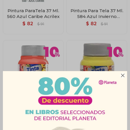
Pintura ParaTela 37 Ml.
Pintura Para Tela 37 Ml.
560 Azul Caribe Acrilex
584 Azul Invierno
Acrilex
$
82
$
82
$
91
$
91

Pintura Para Tela 37 Ml.
Pintura Para Tela 37 Ml.
586 Coral Acrilex
589 Amarillo Canario
Acrilex
$
82
$
82
$
91
$
91