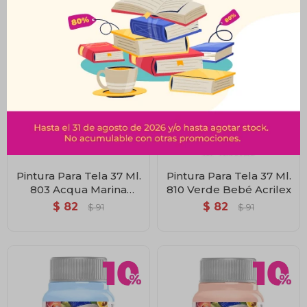
Pintura Para Tela 37 Ml.
Pintura Para Tela 37 Ml.
803 Acqua Marina
810 Verde Bebé Acrilex
Acrilex
$
82
$
82
$
91
$
91