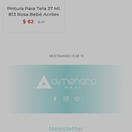
Pintura Para Tela 37 Ml.
813 Rosa Bebé Acrilex
$
82
$
91
MOSTRANDO
13
DE
13



Newsletter