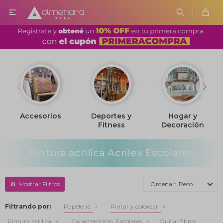

Accesorios
Deportes y
Hogar y
Fitness
Decoración
Pintura acrílica Acrilex Escolares
Recomendados
Filtrando por:
Papelería
Pintar y colorear
Pintura acrílica
Caracteristicas:
Escolares
Quitar filtros