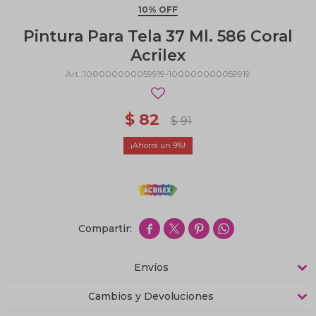
10% OFF
Pintura Para Tela 37 Ml. 586 Coral
Acrilex
100000000059919-100000000059919
$
82
$
91
9




Envíos
Cambios y Devoluciones