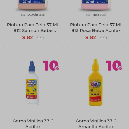
Pintura Para Tela 37 Ml.
Pintura Para Tela 37 Ml.
812 Salmón Bebé
813 Rosa Bebé Acrilex
Acrilex
$
82
$
82
$
91
$
91
Goma Vinílica 37 G
Goma Vinílica 37 G
Acrilex
Amarillo Acrilex