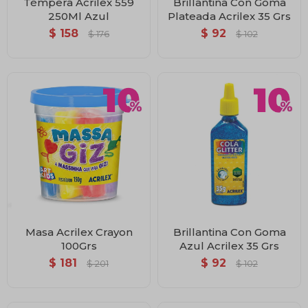
Témpera Acrilex 559
Brillantina Con Goma
250Ml Azul
Plateada Acrilex 35 Grs
$
158
$
92
$
176
$
102
Masa Acrilex Crayon
Brillantina Con Goma
100Grs
Azul Acrilex 35 Grs
$
181
$
92
$
201
$
102