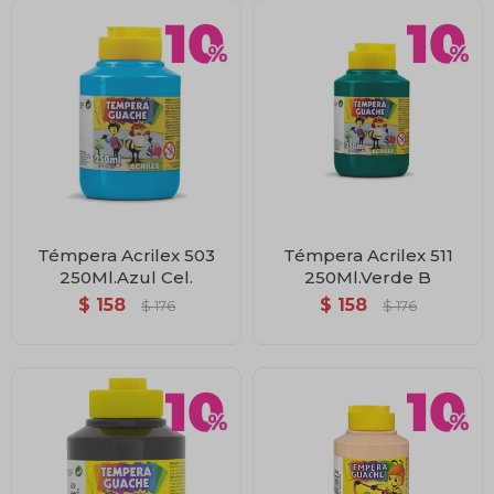
Témpera Acrilex 503
Témpera Acrilex 511
250Ml.Azul Cel.
250Ml.Verde B
$
158
$
158
$
176
$
176