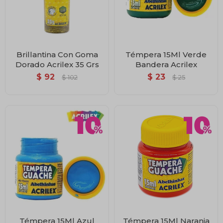
Brillantina Con Goma
Témpera 15Ml Verde
Dorado Acrilex 35 Grs
Bandera Acrilex
$
92
$
23
$
102
$
25
Témpera 15Ml Azul
Témpera 15Ml Naranja