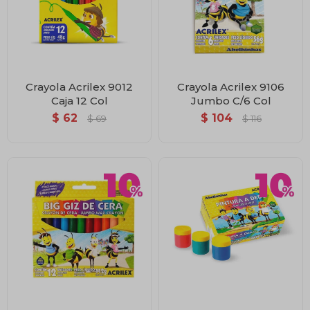
Crayola Acrilex 9012
Crayola Acrilex 9106
Caja 12 Col
Jumbo C/6 Col
$
62
$
104
$
69
$
116