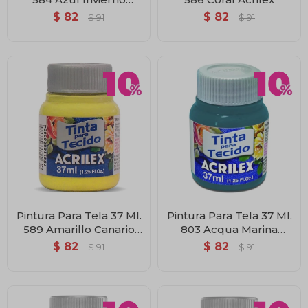
Acrilex
$
82
$
82
$
91
$
91
Pintura Para Tela 37 Ml.
Pintura Para Tela 37 Ml.
589 Amarillo Canario
803 Acqua Marina
Acrilex
Acrilex
$
82
$
82
$
91
$
91