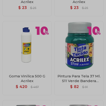
Acrilex
Acrilex
$
23
$
23
$
25
$
25
Goma Vinílica 500 G
Pintura Para Tela 37 Ml.
Acrilex
511 Verde Bandera
Acrilex
$
420
$
82
$
467
$
91