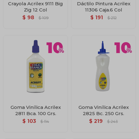
Crayola Acrilex 9111 Big
Dáctilo Pintura Acrilex
Zig 12 Col
11306 Caja.6 Col
$
98
$
191
$
109
$
212
Goma Vinílica Acrilex
Goma Vinílica Acrilex
2811 Bca. 100 Grs.
2825 Bc. 250 Grs.
$
103
$
219
$
114
$
243