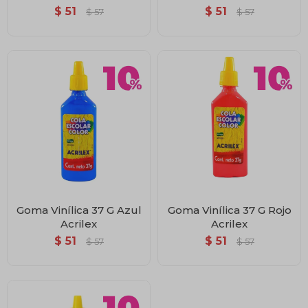
$
51
$
51
$
57
$
57
Goma Vinílica 37 G Azul
Goma Vinílica 37 G Rojo
Acrilex
Acrilex
$
51
$
51
$
57
$
57