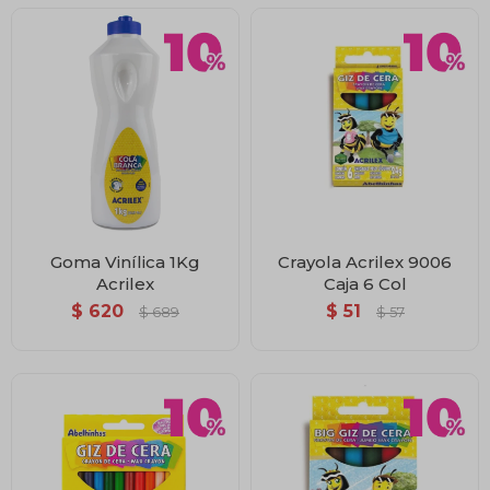
Goma Vinílica 1Kg
Crayola Acrilex 9006
Acrilex
Caja 6 Col
$
620
$
51
$
689
$
57