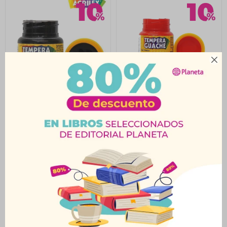

Témpera 15Ml Negro
Témpera 15Ml Rojo
Acrilex
Acrilex
$
23
$
23
$
25
$
25